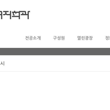
전공소개
구성원
열린광장
정
정시