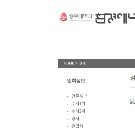
HOME
»
정시
입학정보
언론홍보
수시1차
수시2차
정시
편입학